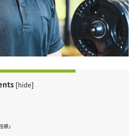
ents
[
hide
]
任感」