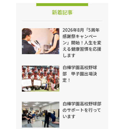
新着記事
2026年8月「5周年
感謝祭キャンペー
ン」開始！人生を変
える健康習慣を応援
します
白樺学園高校野球
部 甲子園出場決
定！
白樺学園高校野球部
のサポートを行って
います