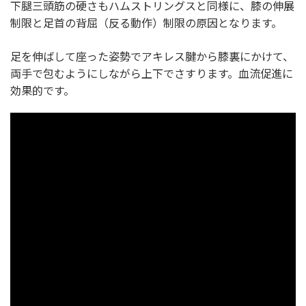
下腿三頭筋の硬さもハムストリングスと同様に、膝の伸展
制限と足首の背屈（反る動作）制限の原因となります。
足を伸ばして座った姿勢でアキレス腱から膝裏にかけて、
両手で包むようにしながら上下でさすります。血流促進に
効果的です。