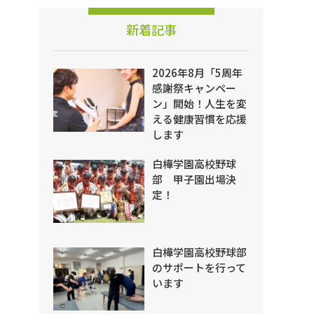
新着記事
2026年8月「5周年
感謝祭キャンペー
ン」開始！人生を変
える健康習慣を応援
します
白樺学園高校野球
部 甲子園出場決
定！
白樺学園高校野球部
のサポートを行って
います