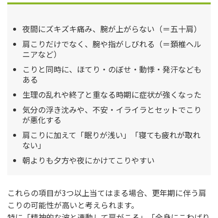
夜間にズキズキ痛み、腕が上がらない（＝五十肩）
肩こりだけでなく、腕や指がしびれる（＝頚椎ヘル
ニアなど）
こりと同時に、ほてり・のぼせ・動悸・発汗なども
ある
生理の乱れや終了と重なる時期に症状が強くなった
気分の浮き沈みや、不安・イライラとセットでこり
が悪化する
肩こりに加えて「眠りが浅い」「寝ても疲れが取れ
ない」
朝よりも夕方や夜にかけてこりやすい
これらの項目が3つ以上当てはまる場合、更年期に伴う肩
こりの可能性が高いと考えられます。
特に「精神的な波と連動して肩がこる」「全身にこわばり